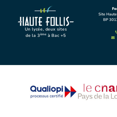
Fo
Site Haute
BP 301
Un lycée, deux sites
ème
de la 3
à Bac +5