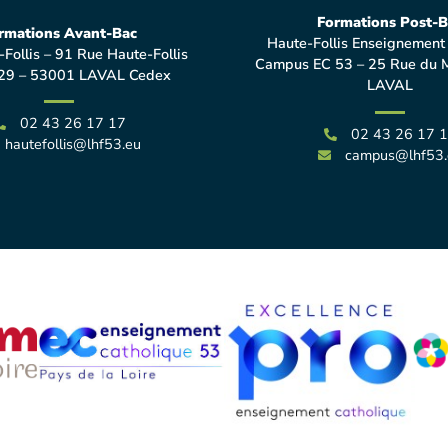
Formations Post-B
rmations Avant-Bac
Haute-Follis Enseignement
-Follis – 91 Rue Haute-Follis
Campus EC 53 – 25 Rue du 
29 – 53001 LAVAL Cedex
LAVAL
02 43 26 17 17
02 43 26 17 
hautefollis@lhf53.eu
campus@lhf53.