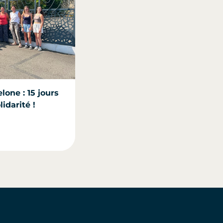
lone : 15 jours
idarité !