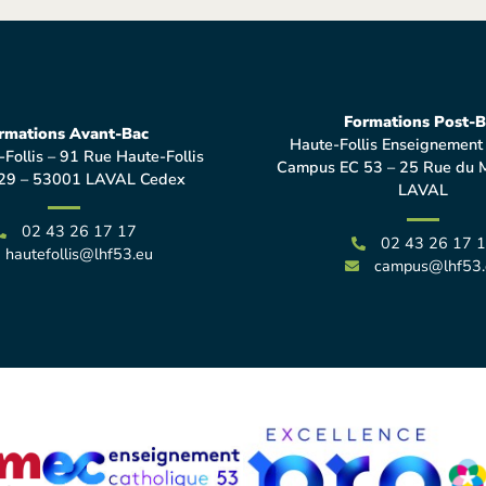
Formations Post-B
rmations Avant-Bac
Haute-Follis Enseignement
-Follis – 91 Rue Haute-Follis
Campus EC 53 – 25 Rue du 
29 – 53001 LAVAL Cedex
LAVAL
02 43 26 17 17
02 43 26 17 
hautefollis@lhf53.eu
campus@lhf53.