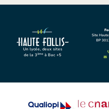
Fo
Site Haute
BP 301
Un lycée, deux sites
ème
de la 3
à Bac +5