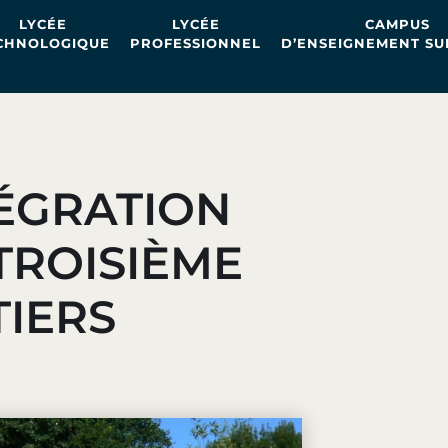
LYCÉE
LYCÉE
CAMPUS
CHNOLOGIQUE
PROFESSIONNEL
D’ENSEIGNEMENT SU
ÉGRATION
TROISIÈME
IERS
4