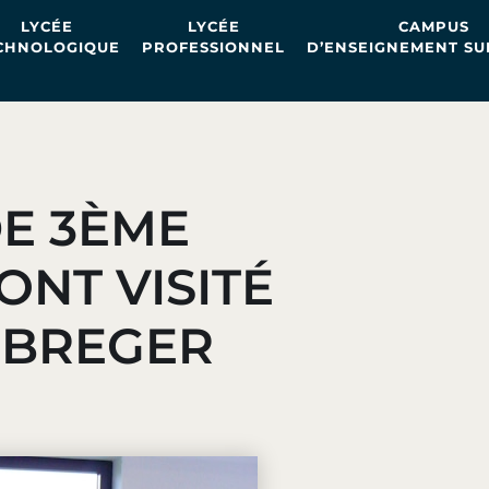
LYCÉE
LYCÉE
CAMPUS
CHNOLOGIQUE
PROFESSIONNEL
D’ENSEIGNEMENT SU
DE 3ÈME
ONT VISITÉ
 BREGER