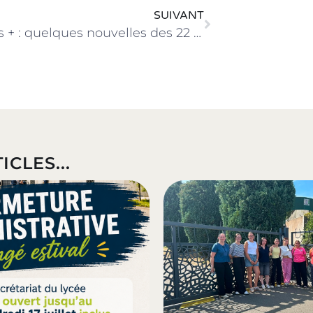
SUIVANT
Erasmus + : quelques nouvelles des 22 élèves partis en Espagne, au Portugal ou en Irlande
ICLES...