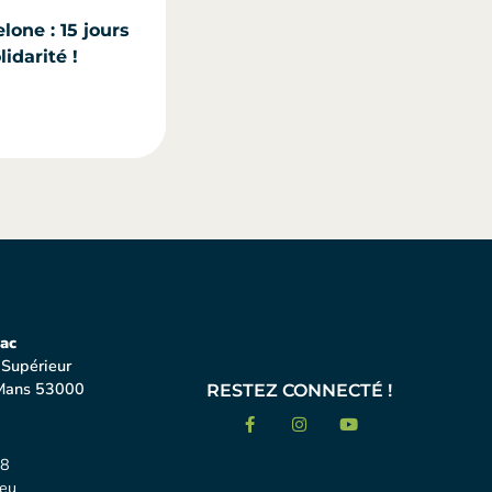
lone : 15 jours
idarité !
ac
 Supérieur
Mans 53000
RESTEZ CONNECTÉ !
18
eu