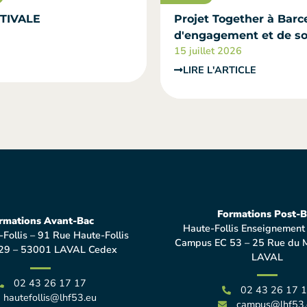
TIVALE
Projet Together à Barce
d'engagement et de sol
15 juillet 2026
LIRE L'ARTICLE
Formations Post-B
rmations Avant-Bac
Haute-Follis Enseignement
-Follis – 91 Rue Haute-Follis
Campus EC 53 – 25 Rue du 
29 – 53001 LAVAL Cedex
LAVAL
02 43 26 17 17
02 43 26 17 
hautefollis@lhf53.eu
campus@lhf53.