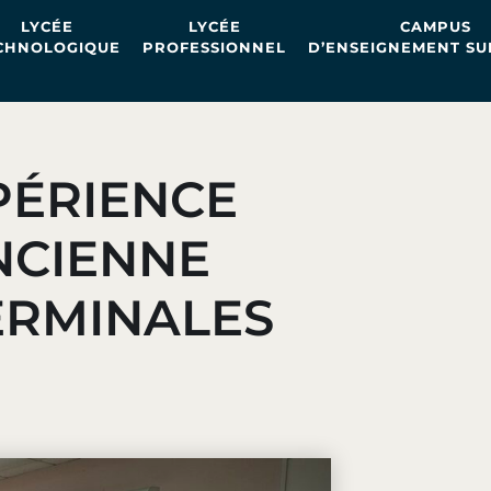
LYCÉE
LYCÉE
CAMPUS
CHNOLOGIQUE
PROFESSIONNEL
D’ENSEIGNEMENT SU
PÉRIENCE
NCIENNE
ERMINALES