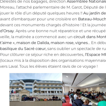
Délestés de nos bagages, direction
Assemblée National
Moreau, l’attaché parlementaire de M. Garot, Député de
jouer le rôle d’un député quelques heures !!
Au jardin de
avant d’embarquer pour une croisière en
Bateau-Mouc
devant ces monuments chargés d’histoire ! Et la journée 
d’Orsay
. Après une bonne nuit réparatrice et une récup
veille, la matinée a commencé avec un
circuit dans Mon
t’aime », maison de Dalida, maison rose, vignes
… En débu
basilique du Sacré cœur,
sans oublier un spectacle de rue
Pour clôturer ce séjour riche en découvertes,
l’Espace M
(locaux mis à la disposition des organisations mayennaise
vers Laval. Tous les élèves étaient ravis de ce voyage !