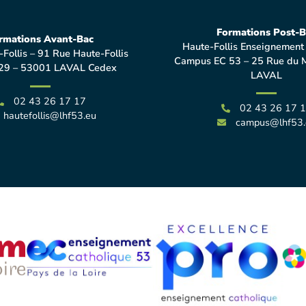
Formations Post-B
rmations Avant-Bac
Haute-Follis Enseignement
-Follis – 91 Rue Haute-Follis
Campus EC 53 – 25 Rue du 
29 – 53001 LAVAL Cedex
LAVAL
02 43 26 17 17
02 43 26 17 
hautefollis@lhf53.eu
campus@lhf53.