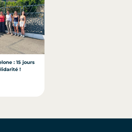
lone : 15 jours
idarité !