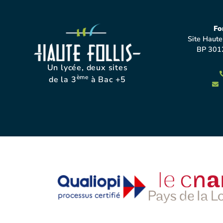
Fo
Site Haute
BP 301
Un lycée, deux sites
ème
de la 3
à Bac +5