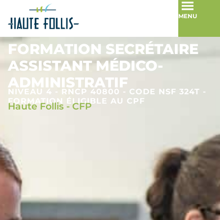
MENU
FORMATION SECRÉTAIRE
ASSISTANT MÉDICO-
ADMINISTRATIF
NIVEAU 4 - RNCP 40800 - CODE NSF 324T -
FORMATION ÉLIGIBLE AU CPF
Haute Follis - CFP